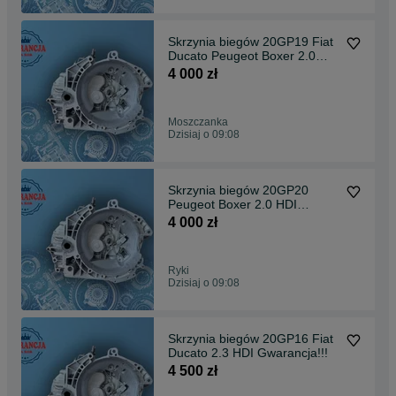
Skrzynia biegów 20GP19 Fiat
Ducato Peugeot Boxer 2.0
HDI Gwarancja!!!
4 000 zł
Moszczanka
Dzisiaj o 09:08
Skrzynia biegów 20GP20
Peugeot Boxer 2.0 HDI
Gwarancja!.
4 000 zł
Ryki
Dzisiaj o 09:08
Skrzynia biegów 20GP16 Fiat
Ducato 2.3 HDI Gwarancja!!!
4 500 zł