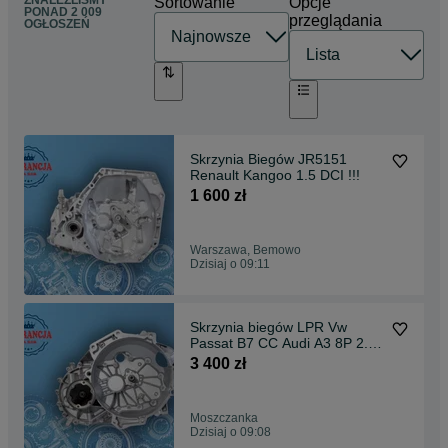
ZNALEŹLIŚMY
Sortowanie
Opcje
PONAD
2 009
przeglądania
OGŁOSZEŃ
Skrzynia Biegów JR5151
Renault Kangoo 1.5 DCI !!!
1 600 zł
Warszawa, Bemowo
Dzisiaj o 09:11
Skrzynia biegów LPR Vw
Passat B7 CC Audi A3 8P 2.0
TDI 4x4 Gwarancja !
3 400 zł
Moszczanka
Dzisiaj o 09:08