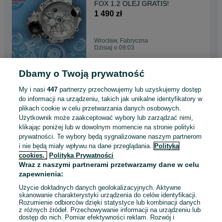
FOX 1.2 OLEJ GRATIS!
1 490 zł
Wrocław, Fabryczna
Dzisiaj o 09:03
Dbamy o Twoją prywatność
Skrzynia biegów TJV VW
Caddy 1.6 OLEJ GRATIS!
My i nasi
447
partnerzy przechowujemy lub uzyskujemy dostęp
3 500 zł
do informacji na urządzeniu, takich jak unikalne identyfikatory w
plikach cookie w celu przetwarzania danych osobowych.
Użytkownik może zaakceptować wybory lub zarządzać nimi,
Warszawa, Mokotów
klikając poniżej lub w dowolnym momencie na stronie polityki
Dzisiaj o 09:03
prywatności. Te wybory będą sygnalizowane naszym partnerom
i nie będą miały wpływu na dane przeglądania.
Polityka
cookies,
Polityka Prywatności
Skrzynia biegów GEW Skoda,
Wraz z naszymi partnerami przetwarzamy dane w celu
Seat, Audi, VW 1.4 OLEJ
zapewnienia:
GRATIS
2 000 zł
Użycie dokładnych danych geolokalizacyjnych. Aktywne
skanowanie charakterystyki urządzenia do celów identyfikacji.
Rozumienie odbiorców dzięki statystyce lub kombinacji danych
Toruń
z różnych źródeł. Przechowywanie informacji na urządzeniu lub
Dzisiaj o 09:03
dostęp do nich. Pomiar efektywności reklam. Rozwój i